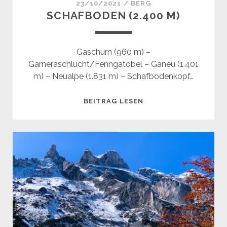
23/10/2021
/
BERG
SCHAFBODEN (2.400 M)
Gaschurn (960 m) –
Garneraschlucht/Fenngatobel – Ganeu (1.401
m) – Neualpe (1.831 m) – Schafbodenkopf…
SCHAFBODEN
BEITRAG LESEN
(2.400
M)