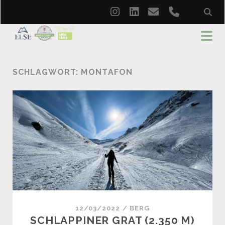
instagram
linkedin
email
phone
SCHLAGWORT:
MONTAFON
12/03/2022
/
BERG
SCHLAPPINER GRAT (2.350 M)