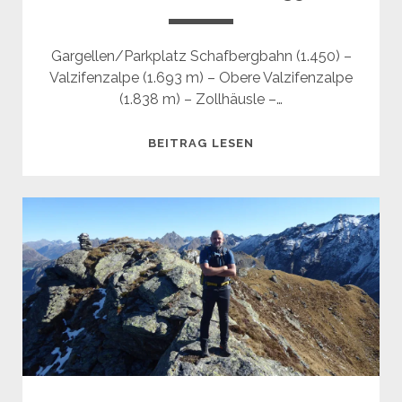
Gargellen/Parkplatz Schafbergbahn (1.450) –
Valzifenzalpe (1.693 m) – Obere Valzifenzalpe
(1.838 m) – Zollhäusle –…
SCHLAPPINER
BEITRAG LESEN
GRAT
(2.350
M)