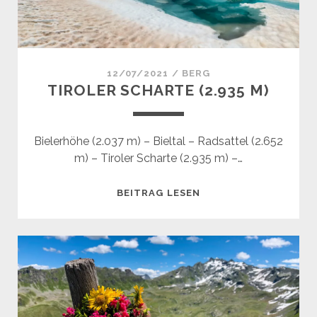
12/07/2021
/
BERG
TIROLER SCHARTE (2.935 M)
Bielerhöhe (2.037 m) – Bieltal – Radsattel (2.652
m) – Tiroler Scharte (2.935 m) –…
TIROLER
BEITRAG LESEN
SCHARTE
(2.935
M)