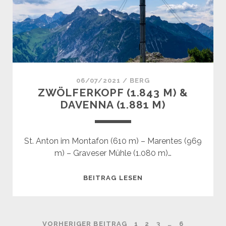
06/07/2021
/
BERG
ZWÖLFERKOPF (1.843 M) &
DAVENNA (1.881 M)
St. Anton im Montafon (610 m) – Marentes (969
m) – Graveser Mühle (1.080 m)…
ZWÖLFERKOPF
BEITRAG LESEN
(1.843
M)
&
VORHERIGER BEITRAG
1
2
3
…
6
DAVENNA