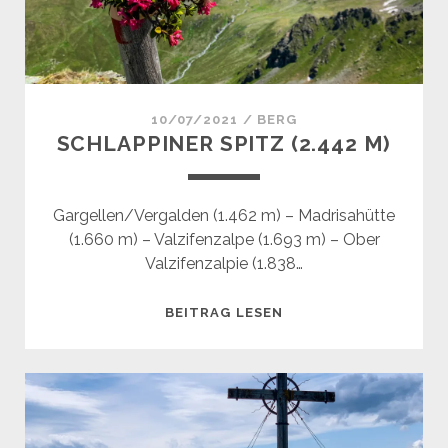
10/07/2021
/
BERG
SCHLAPPINER SPITZ (2.442 M)
Gargellen/Vergalden (1.462 m) – Madrisahütte
(1.660 m) – Valzifenzalpe (1.693 m) – Ober
Valzifenzalpie (1.838…
SCHLAPPINER
BEITRAG LESEN
SPITZ
(2.442
M)