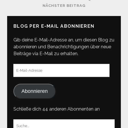
SEITENNUMMERIERUNG
NÄCHSTER BEITRAG
(1.881
DER
M)
BEITRÄGE
BLOG PER E-MAIL ABONNIEREN
Gib deine E-Mail-Adresse an, um diesen Blog zu
abonnieren und Benachrichtigungen über neue
Beiträge via E-Mail zu erhalten.
E-
Mail-
Adresse
Abonnieren
Schließe dich 44 anderen Abonnenten an
Suchen