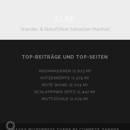
ELSE
Wander- & Naturführer Sebastian Manhart
TOP-BEITRÄGE UND TOP-SEITEN
HOCHMADERER (2.823 M)
KATZENKÖPFE (1.579 M)
ROTE WAND (2.704 M)
SCHLAPPINER SPITZ (2.442 M)
MUTTJÖCHLE (2.074 M)
TRACKS WORDPRESS THEME
BY COMPETE THEMES.