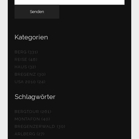
nach:
Kategorien
BERG (331)
REISE (48)
HAUS (32)
BREGENZ (30)
USA 2010 (24)
Schlagwörter
BERGTOUR (261)
MONTAFON (40)
BREGENZERWALD (30)
ARLBERG (27)