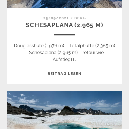
25/09/2021
/
BERG
SCHESAPLANA (2.965 M)
Douglasshüte (1.976 m) – Totalphütte (2.385 m)
– Schesaplana (2.965 m) – retour wie
Aufstieg11…
SCHESAPLANA
BEITRAG LESEN
(2.965
M)