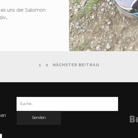
t es uns der Salomon
siv…
ALOMON
PEEDCROSS
TX
G
1
2
NÄCHSTER BEITRAG
Suchen
nach:
gen