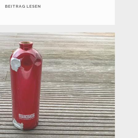
CARBON-
BEITRAG LESEN
FALTSTÖCKE
–
ALPIN
LOACKER