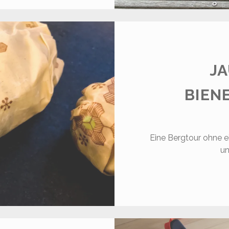
EEGO
J
BIEN
Eine Bergtour ohne ei
un