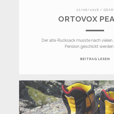
17/06/2018
/
GEAR
ORTOVOX PEA
Der alte Rucksack musste nach vielen 
Pension geschickt werden 
O
BEITRAG LESEN
P
4