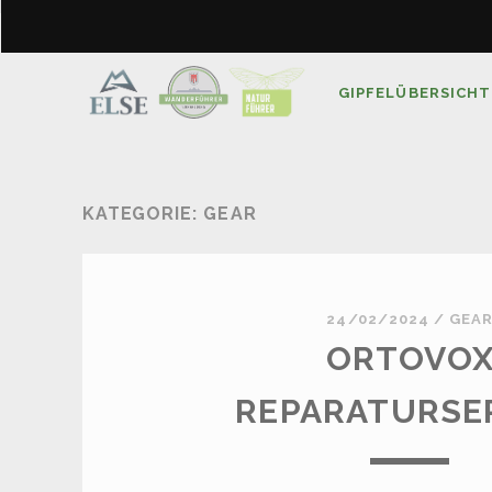
GIPFELÜBERSICHT
KATEGORIE:
GEAR
24/02/2024
/
GEA
ORTOVO
REPARATURSE