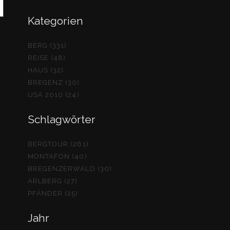
Kategorien
BERG (331)
REISE (48)
HAUS (32)
BREGENZ (30)
USA 2010 (24)
Schlagwörter
BERGTOUR (261)
MONTAFON (40)
BREGENZERWALD (30)
ARLBERG (27)
PFÄNDER (25)
Jahr