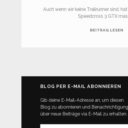
Auch wenn wir keine Trailrunner sind, ha
Speedcross 3 GTX mas
S
BEITRAG LESEN
S
3
G
SEITENNUMMERIERUN
DER
BEITRÄGE
BLOG PER E-MAIL ABONNIEREN
Gib deine E-Mail-Adresse an, um diesen
Blog zu abonnieren und Benachrichtigun
über neue Beiträge via E-Mail zu erhalten.
E-