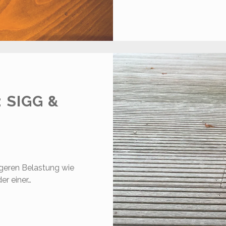
 SIGG &
ängeren Belastung wie
er einer…
RINKFLASCHEN:
IGG