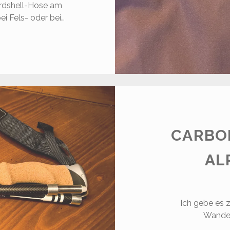
rdshell-Hose am
i Fels- oder bei…
RTOVOX
EPARATURSERVICE
CARBO
AL
Ich gebe es z
Wander