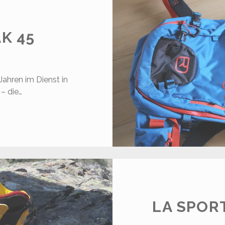
K 45
Jahren im Dienst in
– die…
RTOVOX
EAK
5
LA SPOR