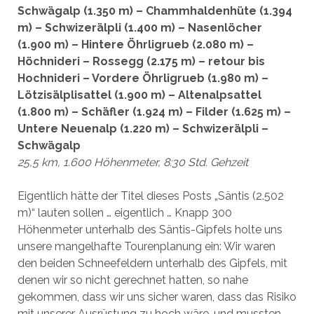
Schwägalp (1.350 m) – Chammhaldenhüte (1.394
m) – Schwizerälpli (1.400 m) – Nasenlöcher
(1.900 m) – Hintere Öhrligrueb (2.080 m) –
Höchnideri – Rossegg (2.175 m) – retour bis
Hochnideri – Vordere Öhrligrueb (1.980 m) –
Lötzisälplisattel (1.900 m) – Altenalpsattel
(1.800 m) – Schäfler (1.924 m) – Filder (1.625 m) –
Untere Neuenalp (1.220 m) – Schwizerälpli –
Schwägalp
25,5 km, 1.600 Höhenmeter, 8:30 Std. Gehzeit
Eigentlich hätte der Titel dieses Posts „Säntis (2.502
m)“ lauten sollen … eigentlich … Knapp 300
Höhenmeter unterhalb des Säntis-Gipfels holte uns
unsere mangelhafte Tourenplanung ein: Wir waren
den beiden Schneefeldern unterhalb des Gipfels, mit
denen wir so nicht gerechnet hatten, so nahe
gekommen, dass wir uns sicher waren, dass das Risiko
mit unserer Ausrüstung zu hoch wäre, und mussten