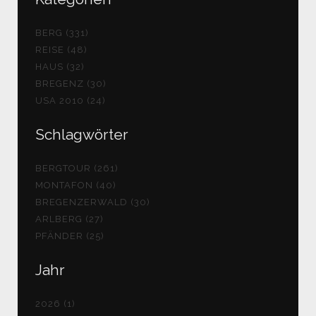
BERG (331)
REISE (48)
HAUS (32)
BREGENZ (30)
USA 2010 (24)
Schlagwörter
BERGTOUR (261)
MONTAFON (40)
BREGENZERWALD (30)
ARLBERG (27)
PFÄNDER (25)
Jahr
2026 (1)