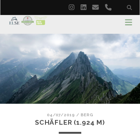
instagram
linkedin
email
phone
04/07/2019
/
BERG
SCHÄFLER (1.924 M)