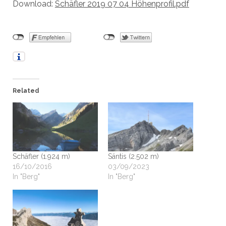
Download:
Schäfler 2019 07 04 Höhenprofil.pdf
Related
Schäfler (1.924 m)
Säntis (2.502 m)
16/10/2016
03/09/2023
In "Berg"
In "Berg"