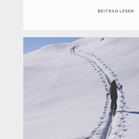
S
BEITRAG LESEN
(1
M