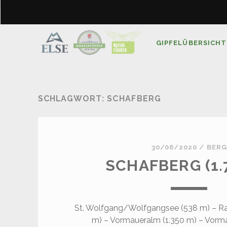
GIPFELÜBERSICHT
SCHLAGWORT:
SCHAFBERG
30/06/2020
/
BERG
SCHAFBERG (1.
St. Wolfgang/Wolfgangsee (538 m) – Ra
m) – Vormaueralm (1.350 m) – Vorma