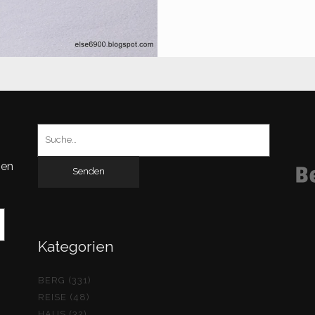
Suchen
nach:
gen
Kategorien
BERG (331)
REISE (48)
HAUS (32)