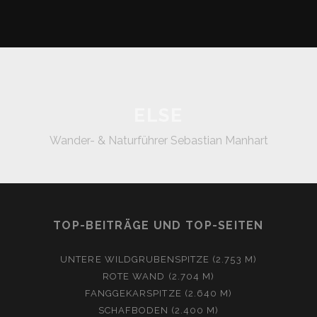
ELSE
Wander- & Naturführer Sebastian Manhart
TOP-BEITRÄGE UND TOP-SEITEN
UNTERE WILDGRUBENSPITZE (2.753 M)
ROTE WAND (2.704 M)
FANGGEKARSPITZE (2.640 M)
SCHAFBODEN (2.400 M)