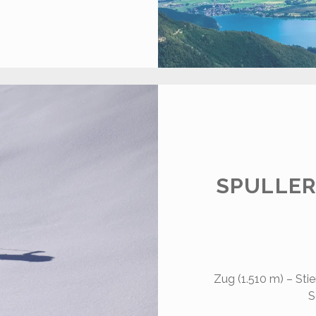
CHAFBERG
.783
)
SPULLER
Zug (1.510 m) – Stie
S