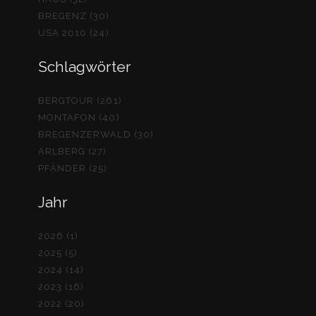
BREGENZ (30)
USA 2010 (24)
Schlagwörter
BERGTOUR (261)
MONTAFON (40)
BREGENZERWALD (30)
ARLBERG (27)
PFÄNDER (25)
Jahr
2026 (1)
2025 (5)
2024 (14)
2023 (16)
2022 (20)