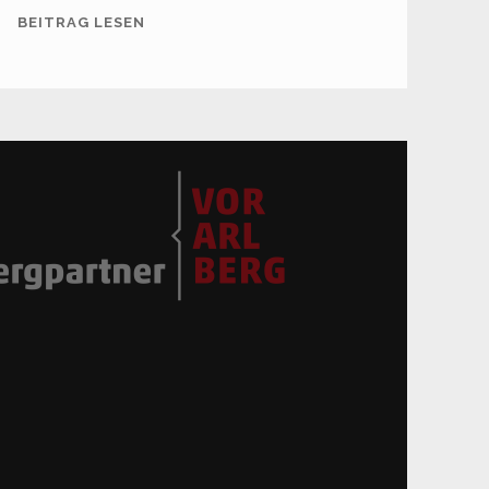
SKITOUR
BEITRAG LESEN
SPULLERSCHAFBERG
(2.679
M)