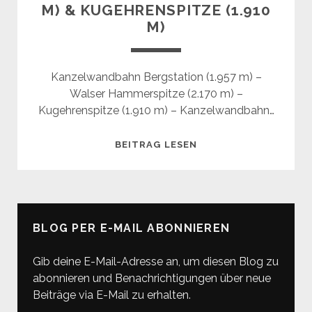
M) & KUGEHRENSPITZE (1.910
M)
Kanzelwandbahn Bergstation (1.957 m) –
Walser Hammerspitze (2.170 m) –
Kugehrenspitze (1.910 m) – Kanzelwandbahn…
WALSER
BEITRAG LESEN
HAMMERSPITZE
(2.170
M)
&
BLOG PER E-MAIL ABONNIEREN
KUGEHRENSPITZE
(1.910
Gib deine E-Mail-Adresse an, um diesen Blog zu
M)
abonnieren und Benachrichtigungen über neue
Beiträge via E-Mail zu erhalten.