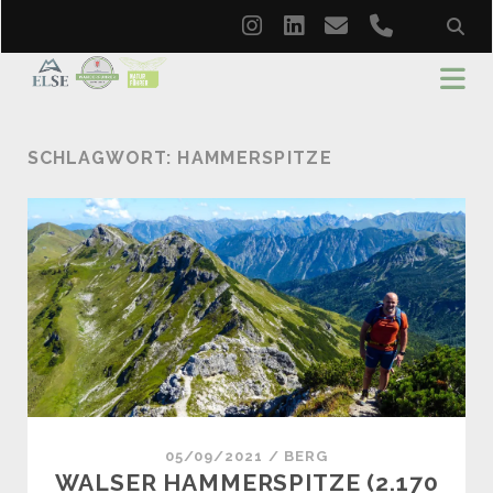
instagram
linkedin
email
phone
SCHLAGWORT:
HAMMERSPITZE
05/09/2021
/
BERG
WALSER HAMMERSPITZE (2.170