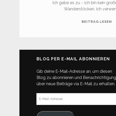
Ich gebe es zu – ich bin kein gro
Wanderstöcken, ich verwen
C
BEITRAG LESEN
F
–
A
L
BLOG PER E-MAIL ABONNIEREN
Gib deine E-Mail-Adresse an, um diesen
Blog zu abonnieren und Benachrichtigun
über neue Beiträge via E-Mail zu erhalten.
E-
Mail-
Adresse