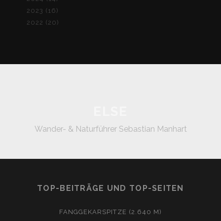
2023 (16)
2022 (20)
ELSE
Wander- & Naturführer Sebastian Manhart
TOP-BEITRÄGE UND TOP-SEITEN
FANGGEKARSPITZE (2.640 M)