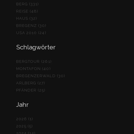
BERG (331)
REISE (48)
HAUS (32)
BREGENZ (30)
USA 2010 (24)
Schlagwörter
BERGTOUR (261)
MONTAFON (40)
BREGENZERWALD (30)
ARLBERG (27)
PFÄNDER (25)
Jahr
2026 (1)
2025 (5)
2024 (14)