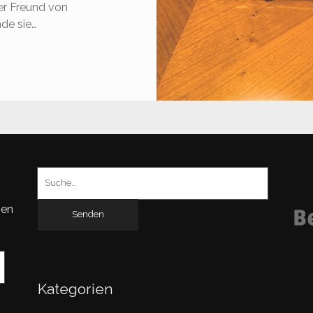
ßer Freund von
de sie…
ARBON-
ALTSTÖCKE
LPIN
OACKER
Suchen
nach:
gen
Kategorien