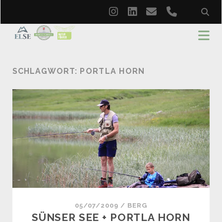
instagram
linkedin
email
phone
SCHLAGWORT:
PORTLA HORN
05/07/2009
/
BERG
SÜNSER SEE + PORTLA HORN