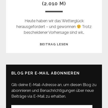
(2.010 M)
Heute haben wir das Wetterglück
herausgefordert – und gewonnen
Trotz
bescheidener Vorhersage sind wir…
SÜNSER
BEITRAG LESEN
SEE
+
PORTLA
HORN
BLOG PER E-MAIL ABONNIEREN
(2.010
M)
Gib deine E-Mail-Adresse an, um diesen Blog zu
abonnieren und Benachrichtigungen über neue
Beiträge via E-Mail zu erhalten.
E-