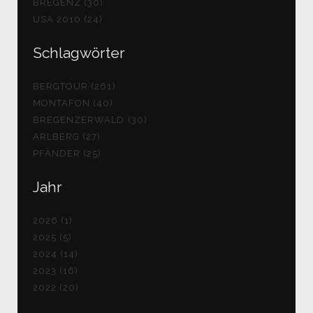
BREGENZ (30)
USA 2010 (24)
Schlagwörter
BERGTOUR (261)
MONTAFON (40)
BREGENZERWALD (30)
ARLBERG (27)
PFÄNDER (25)
Jahr
2026 (1)
2025 (5)
2024 (14)
2023 (16)
2022 (20)