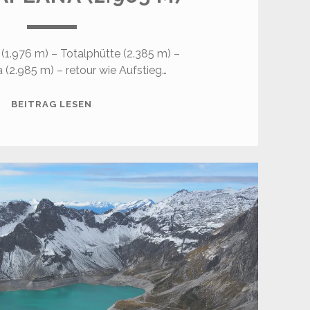
(1.976 m) – Totalphütte (2.385 m) –
(2.985 m) – retour wie Aufstieg…
SCHESAPLANA
BEITRAG LESEN
(2.965
M)