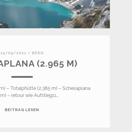
25/09/2021
/
BERG
PLANA (2.965 M)
m) – Totalphütte (2.385 m) – Schesaplana
 m) – retour wie Aufstieg11…
SCHESAPLANA
BEITRAG LESEN
(2.965
M)