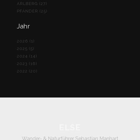
ARLBERG (27)
PFÄNDER (25)
Jahr
2026 (1)
2025 (5)
2024 (14)
2023 (16)
2022 (20)
ELSE
Wander- & Naturführer Sebastian Manhart