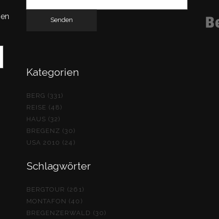
nach:
gen
Kategorien
BERG (331)
REISE (48)
HAUS (32)
BREGENZ (30)
USA 2010 (24)
Schlagwörter
BERGTOUR (261)
MONTAFON (40)
BREGENZERWALD (30)