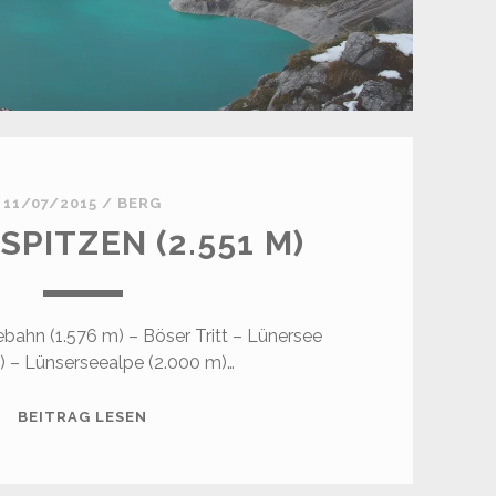
11/07/2015
/
BERG
SPITZEN (2.551 M)
ebahn (1.576 m) – Böser Tritt – Lünersee
) – Lünserseealpe (2.000 m)…
KIRCHLISPITZEN
BEITRAG LESEN
(2.551
M)