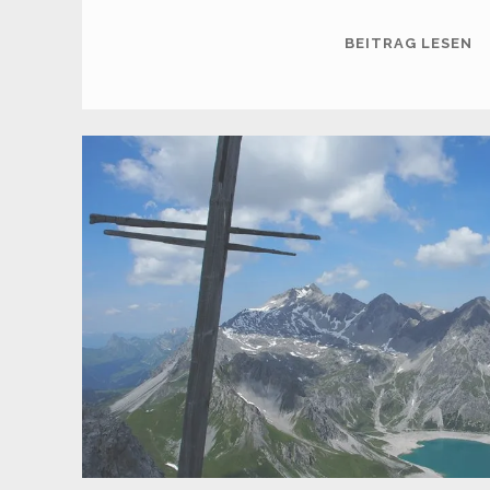
S
BEITRAG LESEN
(2
M