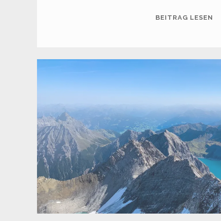
S
BEITRAG LESEN
(2
M