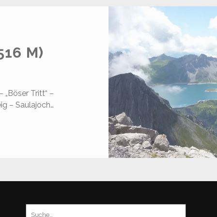
516 M)
 „Böser Tritt“ –
ig – Saulajoch…
AULAKOPF
.516
)
Suchen