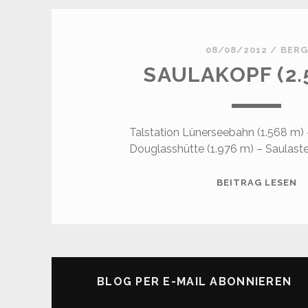
08/08/2012
/
BERG
SAULAKOPF (2.
Talstation Lünerseebahn (1.568 m) –
Douglasshütte (1.976 m) – Saulaste
S
BEITRAG LESEN
(2
M
BLOG PER E-MAIL ABONNIEREN