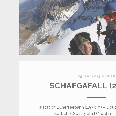
05/10/2015
/
BERG
SCHAFGAFALL (2
Talstation Lünerseebahn (1.573 m) – Doug
Südlicher Schafgafall (2.414 m) 