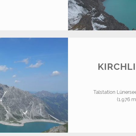
CHAFGAFALL
.414
)
KIRCHLI
Talstation Lünerse
(1.976 m