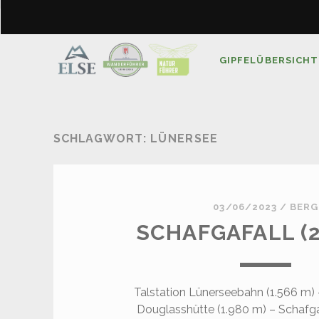
GIPFELÜBERSICHT
SCHLAGWORT:
LÜNERSEE
03/06/2023
/
BERG
SCHAFGAFALL (2
Talstation Lünerseebahn (1.566 m) –
Douglasshütte (1.980 m) – Schafga