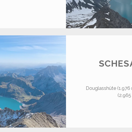
CHAFGAFALL
.414
)
SCHESA
Douglasshüte (1.976 
(2.965