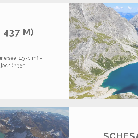
G
.437 M)
ünersee (1.970 m) –
joch (2.350…
ANZELKÖPFE
.437
)
SCHESA