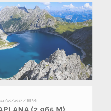
14/10/2017
/
BERG
PLANA (2.965 M)