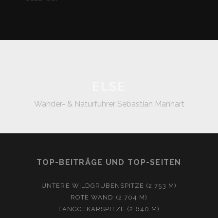
ELSE
Wander- & Naturführer Sebastian Manhart
TOP-BEITRÄGE UND TOP-SEITEN
UNTERE WILDGRUBENSPITZE (2.753 M)
ROTE WAND (2.704 M)
FANGGEKARSPITZE (2.640 M)