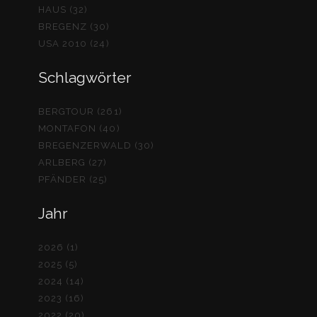
HAUS (32)
BREGENZ (30)
USA 2010 (24)
Schlagwörter
BERGTOUR (261)
MONTAFON (40)
BREGENZERWALD (30)
ARLBERG (27)
PFÄNDER (25)
Jahr
2026 (1)
2025 (5)
2024 (14)
2023 (16)
2022 (20)