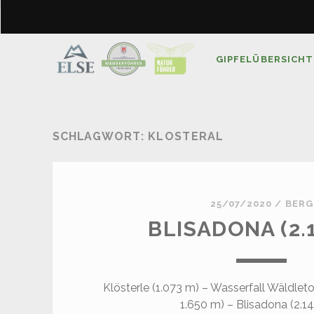
GIPFELÜBERSICHT
SCHLAGWORT:
KLOSTERAL
25/07/2020
/
BERG
BLISADONA (2.
Klösterle (1.073 m) – Wasserfall Wäldleto
1.650 m) – Blisadona (2.1