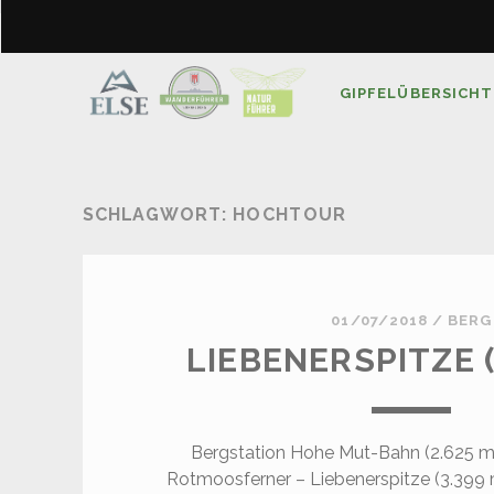
GIPFELÜBERSICHT
SCHLAGWORT:
HOCHTOUR
01/07/2018
/
BERG
LIEBENERSPITZE (
Bergstation Hohe Mut-Bahn (2.625 m
Rotmoosferner – Liebenerspitze (3.399 