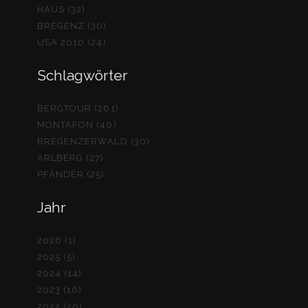
HAUS (32)
BREGENZ (30)
USA 2010 (24)
Schlagwörter
BERGTOUR (261)
MONTAFON (40)
BREGENZERWALD (30)
ARLBERG (27)
PFÄNDER (25)
Jahr
2026 (1)
2025 (5)
2024 (14)
2023 (16)
2022 (20)