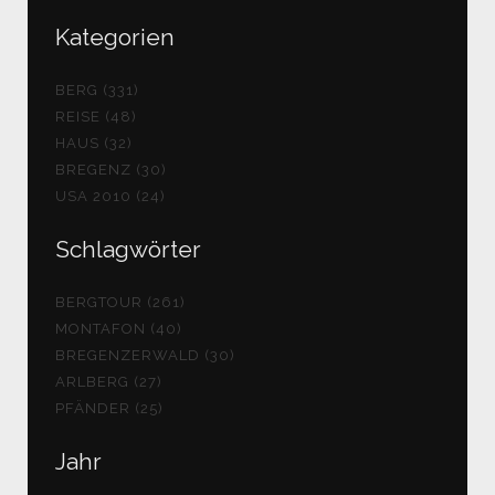
Kategorien
BERG (331)
REISE (48)
HAUS (32)
BREGENZ (30)
USA 2010 (24)
Schlagwörter
BERGTOUR (261)
MONTAFON (40)
BREGENZERWALD (30)
ARLBERG (27)
PFÄNDER (25)
Jahr