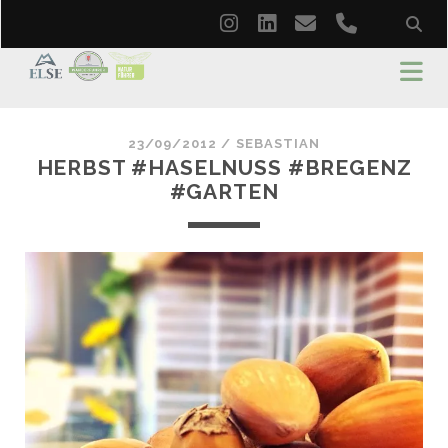
instagram
linkedin
email
phone
23/09/2012 /
SEBASTIAN
HERBST #HASELNUSS #BREGENZ
#GARTEN