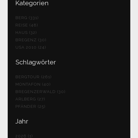
Kategorien
BERG (331)
REISE (48)
HAUS (32)
BREGENZ (30)
USA 2010 (24)
Schlagwörter
BERGTOUR (261)
MONTAFON (40)
BREGENZERWALD (30)
ARLBERG (27)
PFÄNDER (25)
Jahr
2026 (1)