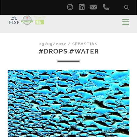
instagram
linkedin
email
phone
23/09/2012 /
SEBASTIAN
#DROPS #WATER