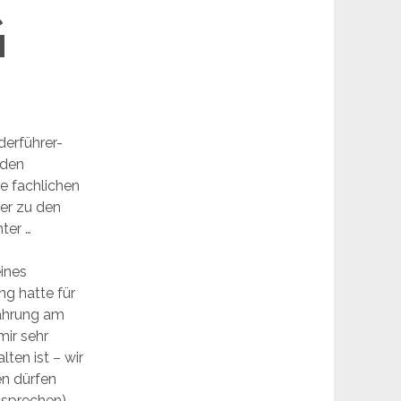
G
derführer-
iden
ie fachlichen
her zu den
ter …
ines
g hatte für
fahrung am
mir sehr
lten ist – wir
en dürfen
 sprechen).