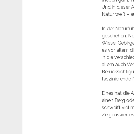
Und in dieser 
Natur weiß – a
In der Naturfü
geschehen: Ne
Wiese, Gebirge
es vor allem d
in die verschi
allem auch Ver
Berücksichtigun
faszinierende N
Eines hat die 
einen Berg od
schweift viel 
Zeigenswertes 