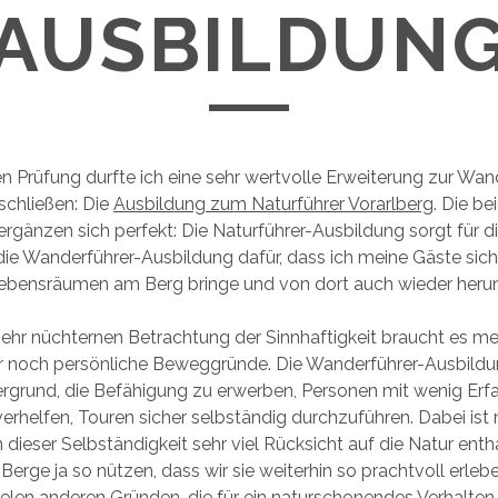
AUSBILDUN
en Prüfung durfte ich eine sehr wertvolle Erweiterung zur Wan
schließen: Die
Ausbildung zum Naturführer Vorarlberg
. Die be
rgänzen sich perfekt: Die Naturführer-Ausbildung sorgt für d
die Wanderführer-Ausbildung dafür, dass ich meine Gäste sic
bensräumen am Berg bringe und von dort auch wieder herun
ehr nüchternen Betrachtung der Sinnhaftigkeit braucht es me
r noch persönliche Beweggründe. Die Wanderführer-Ausbildun
ergrund, die Befähigung zu erwerben, Personen mit wenig Er
erhelfen, Touren sicher selbständig durchzuführen. Dabei ist 
n dieser Selbständigkeit sehr viel Rücksicht auf die Natur entha
 Berge ja so nützen, dass wir sie weiterhin so prachtvoll erleb
elen anderen Gründen, die für ein naturschonendes Verhalten