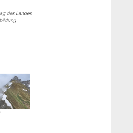
trag des Landes
sbildung
e