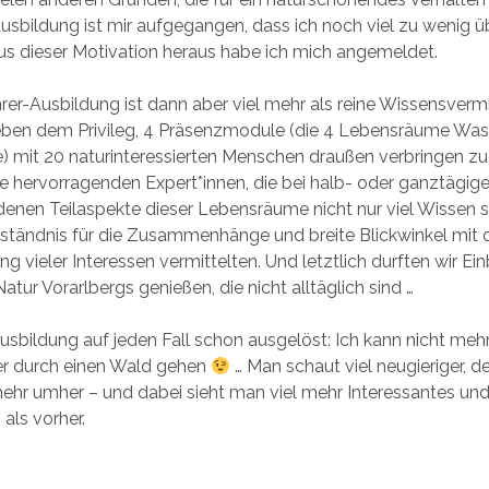
Ausbildung ist mir aufgegangen, dass ich noch viel zu wenig ü
us dieser Motivation heraus habe ich mich angemeldet.
hrer-Ausbildung ist dann aber viel mehr als reine Wissensverm
ben dem Privileg, 4 Präsenzmodule (die 4 Lebensräume Wass
) mit 20 naturinteressierten Menschen draußen verbringen zu
ie hervorragenden Expert*innen, die bei halb- oder ganztägig
edenen Teilaspekte dieser Lebensräume nicht nur viel Wissen 
ständnis für die Zusammenhänge und breite Blickwinkel mit 
g vieler Interessen vermittelten. Und letztlich durften wir Einb
atur Vorarlbergs genießen, die nicht alltäglich sind …
Ausbildung auf jeden Fall schon ausgelöst: Ich kann nicht meh
er durch einen Wald gehen
… Man schaut viel neugieriger, de
mehr umher – und dabei sieht man viel mehr Interessantes un
als vorher.