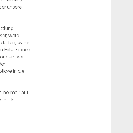
ber unsere
ittlung
er, Wald,
 dürfen, waren
en Exkursionen
sondern vor
der
licke in die
r „normal“ auf
r Blick
d