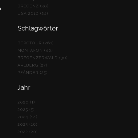
BREGENZ (30)
n
USA 2010 (24)
Schlagwörter
BERGTOUR (261)
MONTAFON (40)
BREGENZERWALD (30)
ARLBERG (27)
PFÄNDER (25)
Jahr
2026 (1)
2025 (5)
2024 (14)
2023 (16)
2022 (20)