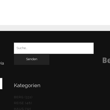
Suchen
nach:
via
Kategorien
BERG (331)
REISE (48)
HAUS (32)