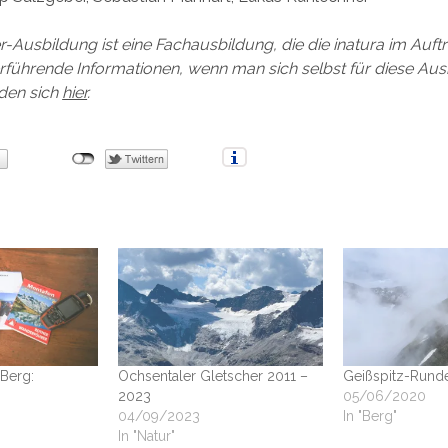
r-Ausbildung ist eine Fachausbildung, die die inatura im Auf
erführende Informationen, wenn man sich selbst für diese Au
inden sich
hier
.
 Berg:
Ochsentaler Gletscher 2011 –
Geißspitz-Rund
2023
05/06/2020
04/09/2023
In "Berg"
In "Natur"