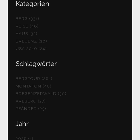
Kategorien
BERG (331)
REISE (48)
HAUS (32)
BREGENZ (30)
USA 2010 (24)
Schlagwörter
BERGTOUR (261)
MONTAFON (40)
BREGENZERWALD (30)
ARLBERG (27)
PFÄNDER (25)
Jahr
2026 (1)