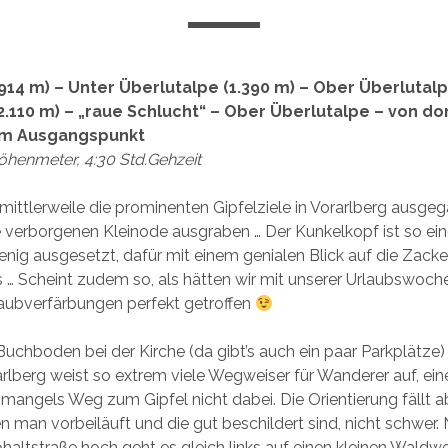
14 m) – Unter Überlutalpe (1.390 m) – Ober Überlutalpe
2.110 m) – „raue Schlucht“ – Ober Überlutalpe – von do
m Ausgangspunkt
öhenmeter, 4:30 Std.Gehzeit
ttlerweile die prominenten Gipfelziele in Vorarlberg ausgeg
 verborgenen Kleinode ausgraben … Der Kunkelkopf ist so eines
wenig ausgesetzt, dafür mit einem genialen Blick auf die Zack
 … Scheint zudem so, als hätten wir mit unserer Urlaubswoch
Laubverfärbungen perfekt getroffen
 Buchboden bei der Kirche (da gibt’s auch ein paar Parkplätze)
arlberg weist so extrem viele Wegweiser für Wanderer auf, ein
 mangels Weg zum Gipfel nicht dabei. Die Orientierung fällt 
n man vorbeiläuft und die gut beschildert sind, nicht schwer.
haltstraße hoch geht es gleich links auf einen kleinen Waldwe