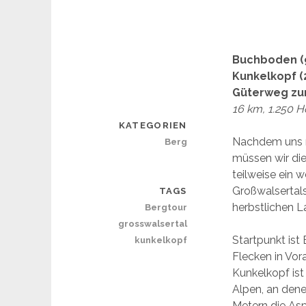
Buchboden (9
Kunkelkopf (
Güterweg zu
16 km, 1.250 H
KATEGORIEN
Nachdem uns mi
Berg
müssen wir die
teilweise ein 
Großwalsertals
TAGS
herbstlichen 
Bergtour
grosswalsertal
Startpunkt ist
kunkelkopf
Flecken in Vor
Kunkelkopf ist
Alpen, an dene
Metern die Asp