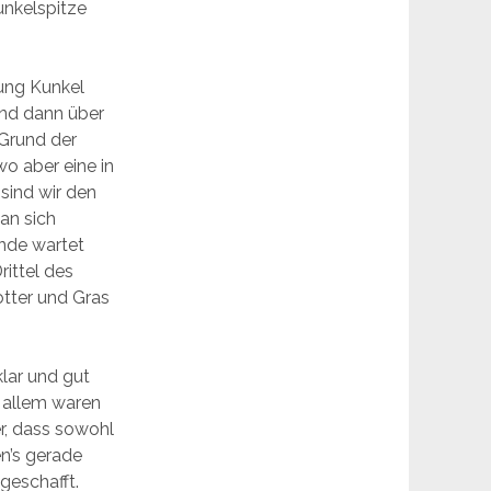
unkelspitze
tung Kunkel
und dann über
 Grund der
wo aber eine in
sind wir den
an sich
nde wartet
rittel des
otter und Gras
lar und gut
n allem waren
er, dass sowohl
n’s gerade
geschafft.