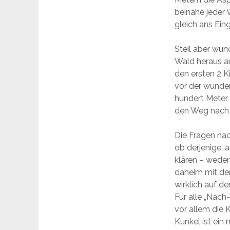
beinahe jeder W
gleich ans Ei
Steil aber wun
Wald heraus au
den ersten 2 K
vor der wunde
hundert Meter
den Weg nach 
Die Fragen na
ob derjenige, 
klären – weder
daheim mit dem
wirklich auf 
Für alle „Nach
vor allem die 
Kunkel ist ein 