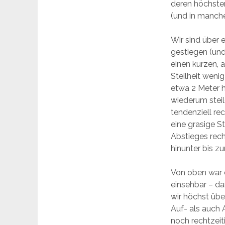
deren höchster
(und in manche
Wir sind über 
gestiegen (und
einen kurzen, 
Steilheit wenig
etwa 2 Meter 
wiederum stei
tendenziell r
eine grasige St
Abstieges rech
hinunter bis zu
Von oben war d
einsehbar – da
wir höchst über
Auf- als auch
noch rechtzeit