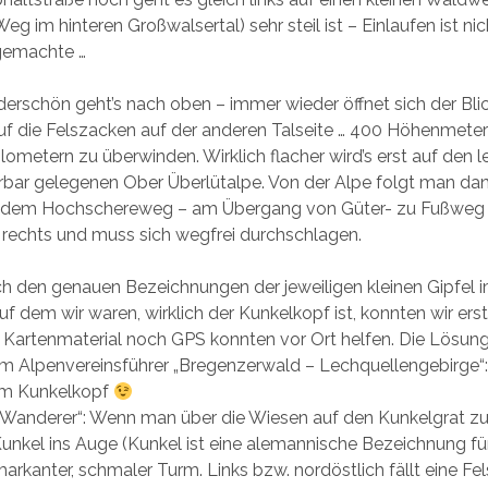
eg im hinteren Großwalsertal) sehr steil ist – Einlaufen ist nic
ngemachte …
derschön geht’s nach oben – immer wieder öffnet sich der Bl
f die Felszacken auf der anderen Talseite … 400 Höhenmeter 
ilometern zu überwinden. Wirklich flacher wird’s erst auf den 
rbar gelegenen Ober Überlütalpe. Von der Alpe folgt man da
 dem Hochschereweg – am Übergang von Güter- zu Fußweg 
rechts und muss sich wegfrei durchschlagen.
ch den genauen Bezeichnungen der jeweiligen kleinen Gipfe
auf dem wir waren, wirklich der Kunkelkopf ist, konnten wir e
 Kartenmaterial noch GPS konnten vor Ort helfen. Die Lösung
 Alpenvereinsführer „Bregenzerwald – Lechquellengebirge“: 
dem Kunkelkopf
-Wanderer“: Wenn man über die Wiesen auf den Kunkelgrat zul
Kunkel ins Auge (Kunkel ist eine alemannische Bezeichnung für
markanter, schmaler Turm. Links bzw. nordöstlich fällt eine Fel