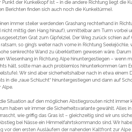
 Punkt der Kunkelkopf ist – in die andere Richtung liegt die K
n Berichten finden sich auch noch die Kunkeltürme).
einen immer steiler werdenden Grashang rechterhand in Rich
 nicht mittig den Hang hinauf), unmittelbar am Turm vorbei 
ausgesetzten Grat zum Gipfelziel. Der Weg zurück schien auf
 ratsam, so ging’s weiter nach vorne in Richtung Seelejöchle, 
hohe senkrechte Wand zu überklettern gewesen wäre. Darum 
len Wiesenhang in Richtung Alpe hinuntergestiegen – wenn m
echts hält, sollte man auch problemlos hinunterkommen (am E
eilstufe). Wir sind aber sicherheitshalber nach in etwa einem D
ts in die „raue Schlucht“ hinuntergestiegen und dann auf Sch
r Alpe.
ie Situation auf den möglichen Abstiegsrouten nicht immer k
rum haben wir immer die Sicherheitsvariante gewählt. Alles i
rascht, wie griffig das Gras ist – gleichzeitig sind wir uns sich
 Abstieg bei Nässe ein Himmelfahrtskommando sind. Wir habe
ig vor den ersten Ausläufern der nahenden Kaltfront zur Alpe 