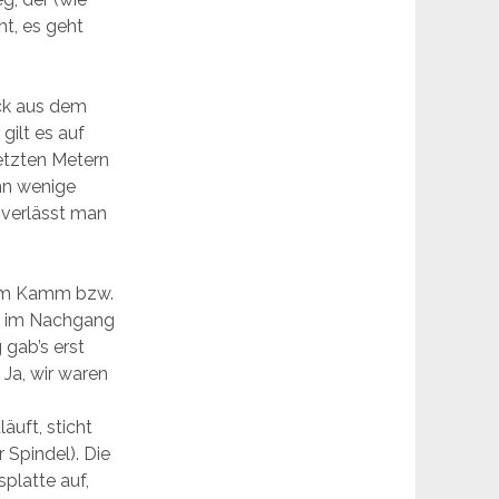
ht, es geht
ick aus dem
gilt es auf
letzten Metern
nn wenige
verlässt man
l im Kamm bzw.
rst im Nachgang
 gab’s erst
Ja, wir waren
äuft, sticht
 Spindel). Die
splatte auf,