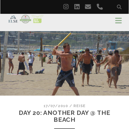
instagram
linkedin
email
phone
17/07/2010
/
REISE
DAY 20: ANOTHER DAY @ THE
BEACH