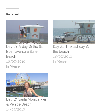
Related
Day 19: A day @ the San
Day 21: The last day @
Buentaventura State
the beach
Beach
18/07/2010
16/07/2010
In "Reise"
In "Reise"
Day 17: Santa Monica Pier
& Venice Beach
14/07/2010