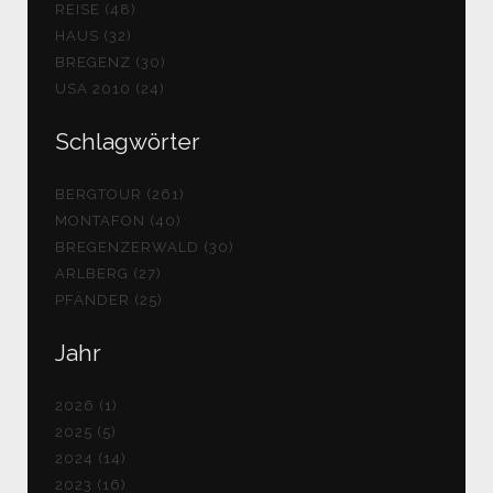
REISE (48)
HAUS (32)
BREGENZ (30)
USA 2010 (24)
Schlagwörter
BERGTOUR (261)
MONTAFON (40)
BREGENZERWALD (30)
ARLBERG (27)
PFÄNDER (25)
Jahr
2026 (1)
2025 (5)
2024 (14)
2023 (16)