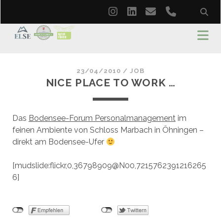
instagram
linkedin
email
phone
23/04/2010
/
JOB
NICE PLACE TO WORK …
Das
Bodensee-Forum Personalmanagement
im
feinen Ambiente von Schloss Marbach in Öhningen –
direkt am Bodensee-Ufer
[mudslide:flickr,0,36798909@N00,7215762391216265
6]