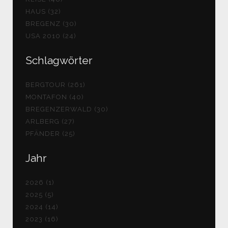
HAUS (32)
BREGENZ (30)
USA 2010 (24)
Schlagwörter
BERGTOUR (261)
MONTAFON (40)
BREGENZERWALD (30)
ARLBERG (27)
PFÄNDER (25)
Jahr
2026 (1)
2025 (5)
2024 (14)
2023 (16)