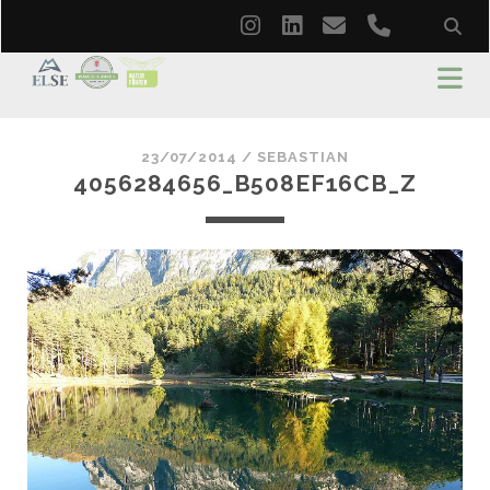
instagram
linkedin
email
phone
23/07/2014 /
SEBASTIAN
4056284656_B508EF16CB_Z