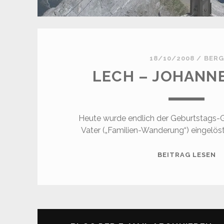
18/10/2008
/
BERG
LECH – JOHANN
Heute wurde endlich der Geburtstags-
Vater („Familien-Wanderung“) eingelöst
L
BEITRAG LESEN
–
J