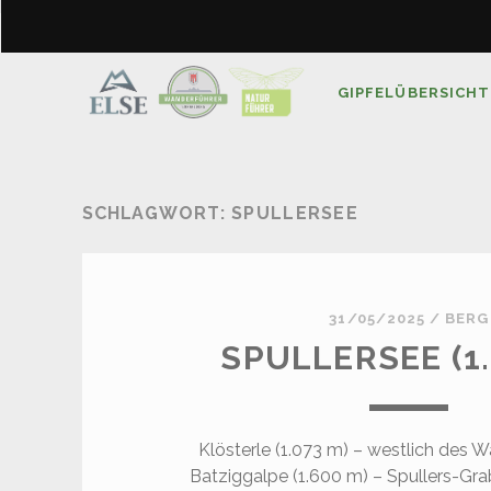
GIPFELÜBERSICHT
SCHLAGWORT:
SPULLERSEE
31/05/2025
/
BERG
SPULLERSEE (1.
Klösterle (1.073 m) – westlich des 
Batziggalpe (1.600 m) – Spullers-Gra