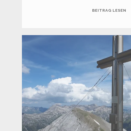
S
BEITRAG LESEN
(1
M