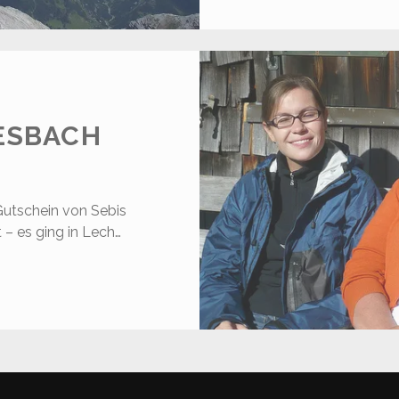
ESBACH
Gutschein von Sebis
 – es ging in Lech…
ECH
OHANNESBACH