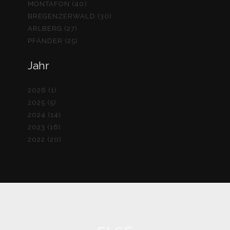
MONTAFON (40)
BREGENZERWALD (30)
ARLBERG (27)
PFÄNDER (25)
Jahr
2026 (1)
2025 (5)
2024 (14)
2023 (16)
2022 (20)