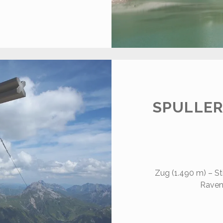
PULLERSEE
.827
)
SPULLER
Zug (1.490 m) – St
Raven