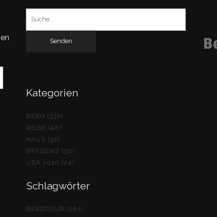
Suchen
nach:
gen
Kategorien
BERG (331)
REISE (48)
HAUS (32)
BREGENZ (30)
USA 2010 (24)
Schlagwörter
BERGTOUR (261)