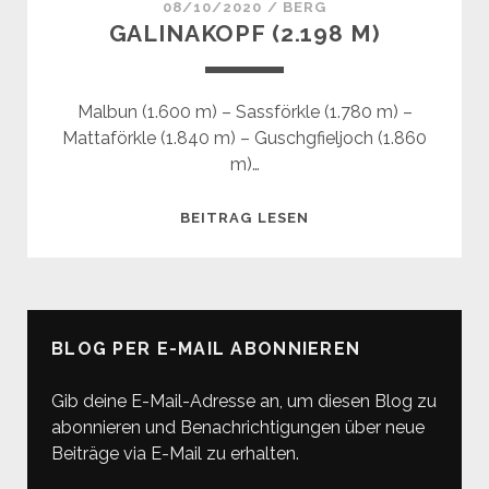
08/10/2020
/
BERG
GALINAKOPF (2.198 M)
Malbun (1.600 m) – Sassförkle (1.780 m) –
Mattaförkle (1.840 m) – Guschgfieljoch (1.860
m)…
GALINAKOPF
BEITRAG LESEN
(2.198
M)
BLOG PER E-MAIL ABONNIEREN
Gib deine E-Mail-Adresse an, um diesen Blog zu
abonnieren und Benachrichtigungen über neue
Beiträge via E-Mail zu erhalten.