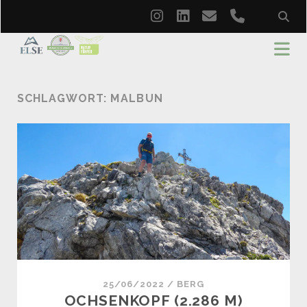
instagram
linkedin
email
phone
SCHLAGWORT:
MALBUN
25/06/2022
/
BERG
OCHSENKOPF (2.286 M)