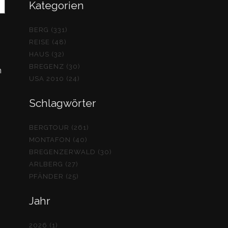
Kategorien
BERG (331)
REISE (48)
HAUS (32)
BREGENZ (30)
n
USA 2010 (24)
Schlagwörter
BERGTOUR (261)
MONTAFON (40)
BREGENZERWALD (30)
ARLBERG (27)
PFÄNDER (25)
Jahr
2026 (1)