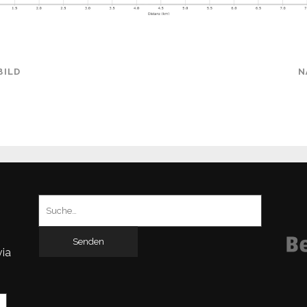
BILD
N
Suchen
nach:
via