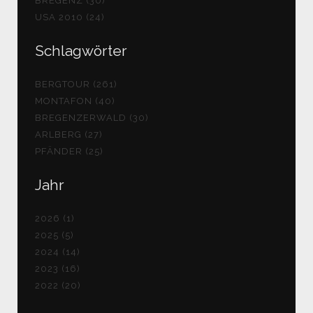
BREGENZ (30)
USA 2010 (24)
Schlagwörter
BERGTOUR (261)
MONTAFON (40)
BREGENZERWALD (30)
ARLBERG (27)
PFÄNDER (25)
Jahr
2026 (1)
2025 (5)
2024 (14)
2023 (16)
2022 (20)