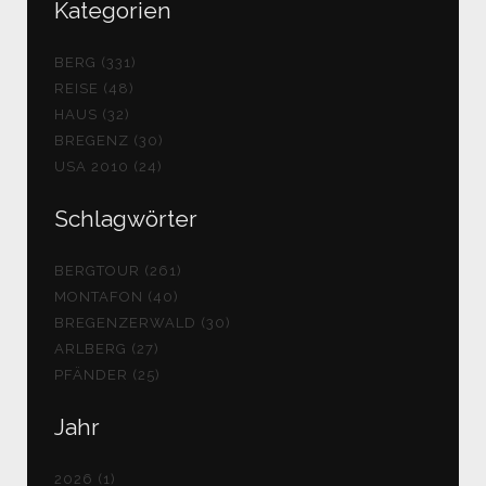
Kategorien
BERG (331)
REISE (48)
HAUS (32)
BREGENZ (30)
USA 2010 (24)
Schlagwörter
BERGTOUR (261)
MONTAFON (40)
BREGENZERWALD (30)
ARLBERG (27)
PFÄNDER (25)
Jahr
2026 (1)