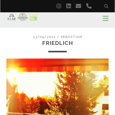
instagram
linkedin
email
phone
23/09/2012 /
SEBASTIAN
FRIEDLICH