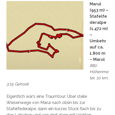
Marul
(953 m) –
Stafelfe
deralpe
(1.472 m)
–
Umkehr
auf ca.
1.800 m
– Marul
880
Höhenme
ter, 10 km,
3:15 Gehzeit
Eigentlich wär’s eine Traumtour: Über steile
Wiesenwege von Marul nach oben bis zur
Stafelfederalpe, dann ein kurzes Stück flach bis zu
den Latschen und von dort dann mit leichten