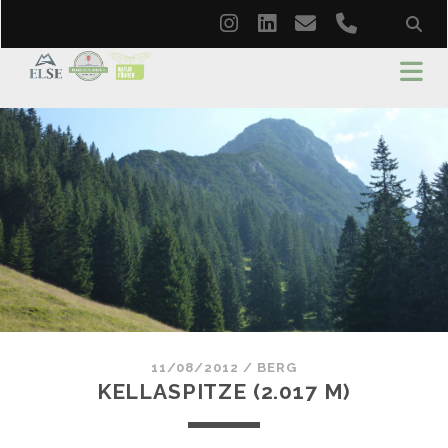
instagram
linkedin
email
phone
11/08/2012
/
BERG
KELLASPITZE (2.017 M)