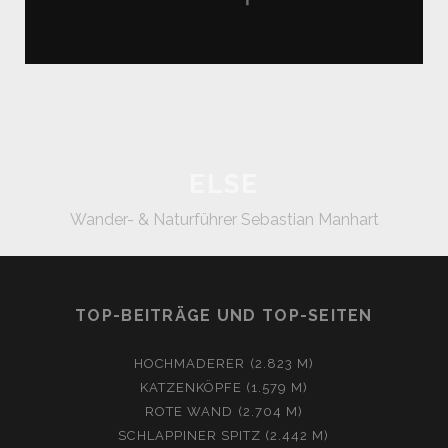
ELSE
Wander- & Naturführer Sebastian Manhart
TOP-BEITRÄGE UND TOP-SEITEN
HOCHMADERER (2.823 M)
KATZENKÖPFE (1.579 M)
ROTE WAND (2.704 M)
SCHLAPPINER SPITZ (2.442 M)