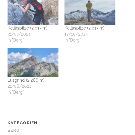
Kellaspitze (2.017 m)
Kellaspitze (2.017 m)
31/07/2013
12/10/2024
In "Berg"
In "Berg"
Lusgrind (2.286 m)
21/08/2021
In "Berg"
KATEGORIEN
BERG