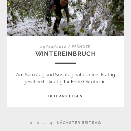
29/10/2012
/
PFÄNDER
WINTEREINBRUCH
Am Samstag und Sonntag hat es recht kräftig
geschneit … kräftig für Ende Oktober in…
WINTEREINBRUCH
BEITRAG LESEN
SEITENNUMMERIERUNG
1
2
…
4
NÄCHSTER BEITRAG