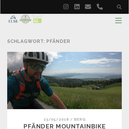
instagram
linkedin
email
phone
SCHLAGWORT:
PFÄNDER
23/05/2018
/
BERG
PFÄNDER MOUNTAINBIKE