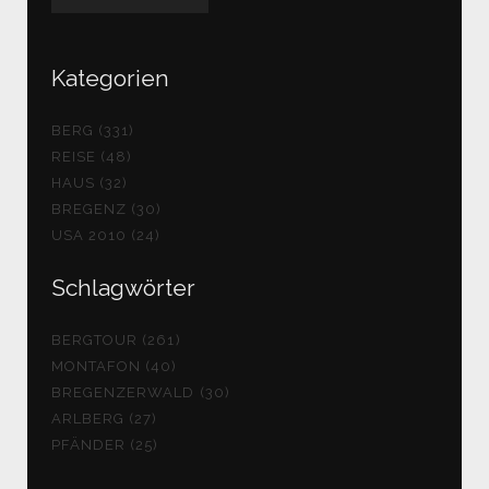
Kategorien
BERG (331)
REISE (48)
HAUS (32)
BREGENZ (30)
USA 2010 (24)
Schlagwörter
BERGTOUR (261)
MONTAFON (40)
BREGENZERWALD (30)
ARLBERG (27)
PFÄNDER (25)