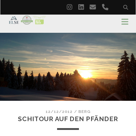
instagram
linkedin
email
phone
12/12/2012
/
BERG
SCHITOUR AUF DEN PFÄNDER