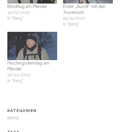
Blindflug am Pfänder
Erster „Ausritt“ mit den
15/02/2012
Tourenschi
In "Berg"
29/11/2010
In "Berg"
Faschingsdienstag am
Pfänder
16/02/2010
In "Berg"
KATEGORIEN
BERG