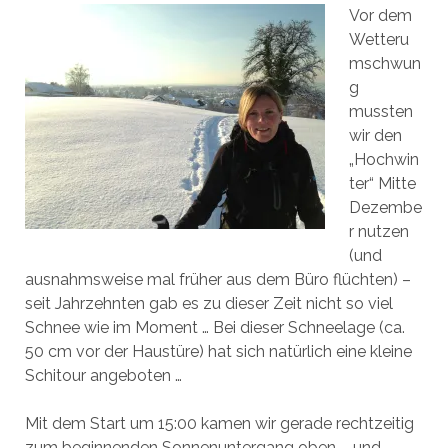
Vor dem
Wetteru
mschwun
g
mussten
wir den
„Hochwin
ter“ Mitte
Dezembe
r nutzen
(und
ausnahmsweise mal früher aus dem Büro flüchten) –
seit Jahrzehnten gab es zu dieser Zeit nicht so viel
Schnee wie im Moment … Bei dieser Schneelage (ca.
50 cm vor der Haustüre) hat sich natürlich eine kleine
Schitour angeboten …
Mit dem Start um 15:00 kamen wir gerade rechtzeitig
zum beginnenden Sonnenuntergang oben – und