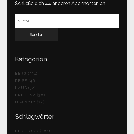
Schließe dich 44 anderen Abonnenten an
Suchen
nach:
Kategorien
BERG (331)
REISE (48)
HAUS (32)
BREGENZ (30)
USA 2010 (24)
Schlagwörter
BERGTOUR (261)