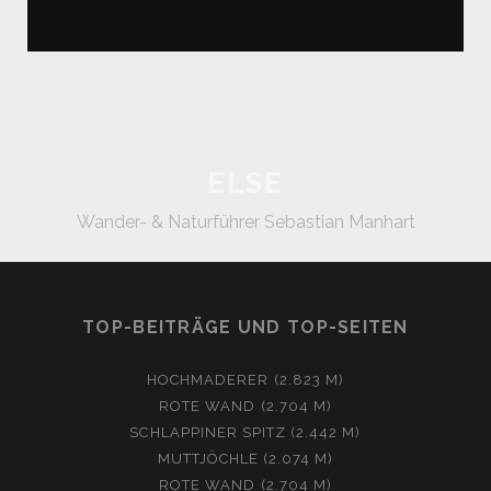
ELSE
Wander- & Naturführer Sebastian Manhart
TOP-BEITRÄGE UND TOP-SEITEN
HOCHMADERER (2.823 M)
ROTE WAND (2.704 M)
SCHLAPPINER SPITZ (2.442 M)
MUTTJÖCHLE (2.074 M)
ROTE WAND (2.704 M)