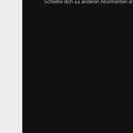
Schließe dich 44 anderen Abonnenten a