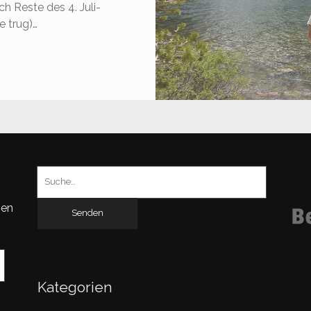
h Reste des 4. Juli-
 trug)…
AY
ONO
AKE
OSEMITE
ATIONAL
Suchen
ARK
nach:
gen
Kategorien