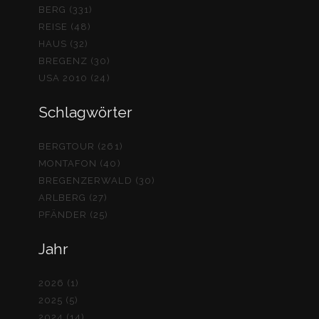
BERG (331)
REISE (48)
HAUS (32)
BREGENZ (30)
USA 2010 (24)
Schlagwörter
BERGTOUR (261)
MONTAFON (40)
BREGENZERWALD (30)
ARLBERG (27)
PFÄNDER (25)
Jahr
2026 (1)
2025 (5)
2024 (14)