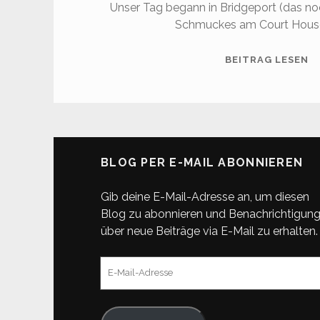
Unser Tag begann in Bridgeport (das noc
Schmuckes am Court House
D
BEITRAG LESEN
9:
M
L
&
Y
BLOG PER E-MAIL ABONNIEREN
N
P
Gib deine E-Mail-Adresse an, um diesen
Blog zu abonnieren und Benachrichtigun
über neue Beiträge via E-Mail zu erhalten.
E-
Mail-
Adresse