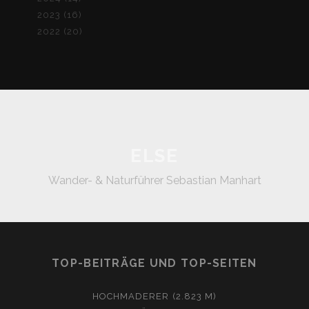
2023 (16)
2022 (20)
ELSE
Wander- & Naturführer Sebastian Manhart
TOP-BEITRÄGE UND TOP-SEITEN
HOCHMADERER (2.823 M)