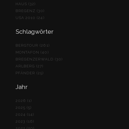
HAUS (32)
BREGENZ (30)
USA 2010 (24)
Schlagwörter
BERGTOUR (261)
MONTAFON (40)
BREGENZERWALD (30)
ARLBERG (27)
PFÄNDER (25)
Jahr
2026 (1)
2025 (5)
2024 (14)
2023 (16)
2022 (20)