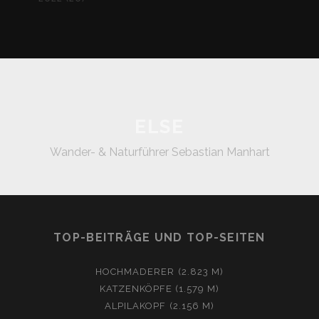
ELSE
Wander- & Naturführer Sebastian Manhart
TOP-BEITRÄGE UND TOP-SEITEN
HOCHMADERER (2.823 M)
KATZENKÖPFE (1.579 M)
ALPILAKOPF (2.156 M)