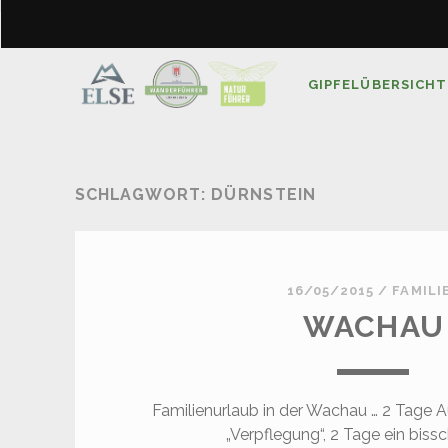
GIPFELÜBERSICHT
SCHLAGWORT:
DÜRNSTEIN
16/05/2015
/
FAMILI
WACHAU
Familienurlaub in der Wachau … 2 Tage A
„Verpflegung“, 2 Tage ein biss