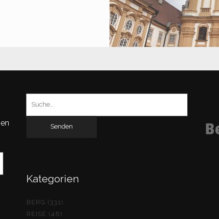
ACHAU
Suchen
nach:
gen
Kategorien
BERG (331)
REISE (48)