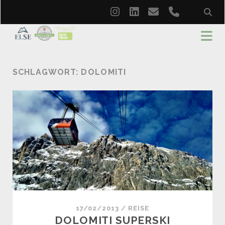
instagram
linkedin
email
phone
SCHLAGWORT:
DOLOMITI
17/02/2013
/
REISE
DOLOMITI SUPERSKI