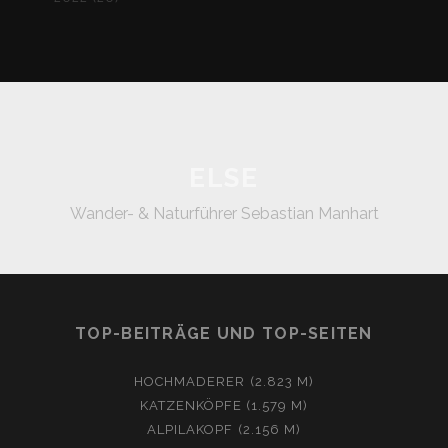
ELSE
Wander- & Naturführer Sebastian Manhart
TOP-BEITRÄGE UND TOP-SEITEN
HOCHMADERER (2.823 M)
KATZENKÖPFE (1.579 M)
ALPILAKOPF (2.156 M)