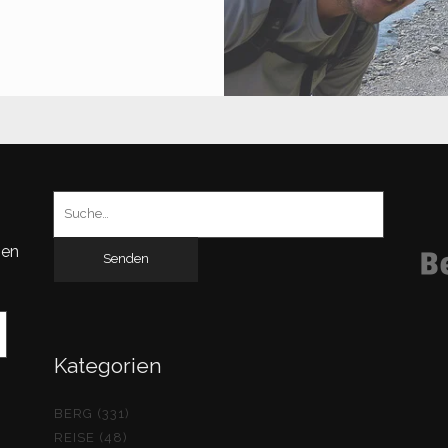
LPKOPF
.788
)
Suchen
nach:
gen
Kategorien
BERG (331)
REISE (48)