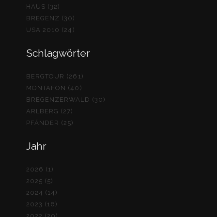
HAUS (32)
BREGENZ (30)
USA 2010 (24)
Schlagwörter
BERGTOUR (261)
MONTAFON (40)
BREGENZERWALD (30)
ARLBERG (27)
PFÄNDER (25)
Jahr
2026 (1)
2025 (5)
2024 (14)
2023 (16)
2022 (20)