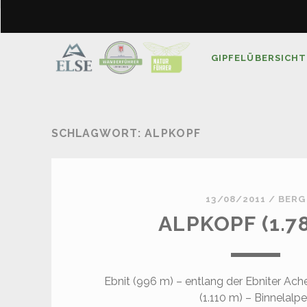
GIPFELÜBERSICHT
SCHLAGWORT:
ALPKOPF
13/08/2011
/
BERG
ALPKOPF (1.7
Ebnit (996 m) – entlang der Ebniter Ache
(1.110 m) – Binnelalp