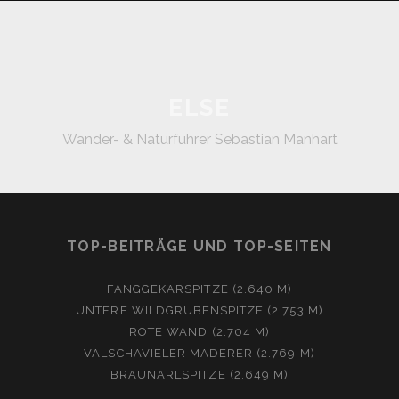
ELSE
Wander- & Naturführer Sebastian Manhart
TOP-BEITRÄGE UND TOP-SEITEN
FANGGEKARSPITZE (2.640 M)
UNTERE WILDGRUBENSPITZE (2.753 M)
ROTE WAND (2.704 M)
VALSCHAVIELER MADERER (2.769 M)
BRAUNARLSPITZE (2.649 M)