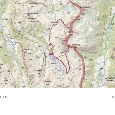
BILD
N