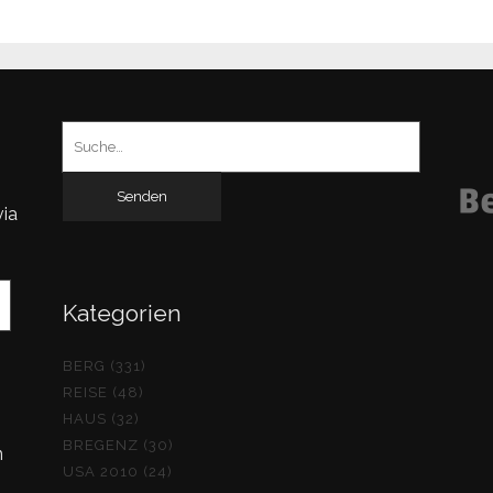
Suchen
nach:
via
Kategorien
BERG (331)
REISE (48)
HAUS (32)
BREGENZ (30)
n
USA 2010 (24)