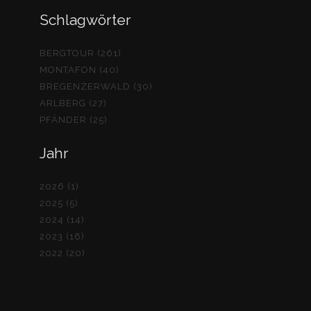
Schlagwörter
BERGTOUR (261)
MONTAFON (40)
BREGENZERWALD (30)
ARLBERG (27)
PFÄNDER (25)
Jahr
2026 (1)
2025 (5)
2024 (14)
2023 (16)
2022 (20)