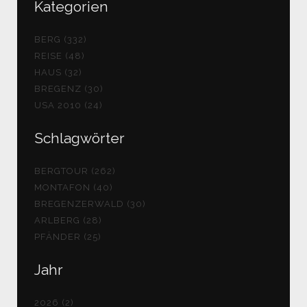
Kategorien
BERG (332)
REISE (48)
HAUS (32)
BREGENZ (30)
USA 2010 (24)
Schlagwörter
BERGTOUR (262)
MONTAFON (40)
BREGENZERWALD (30)
ARLBERG (28)
PFÄNDER (25)
Jahr
2026 (2)