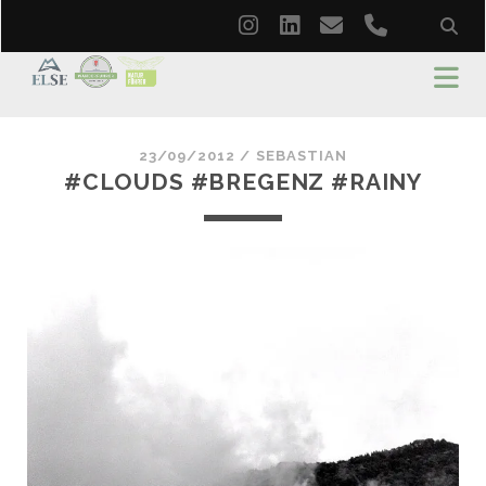
instagram
linkedin
email
phone
23/09/2012 /
SEBASTIAN
#CLOUDS #BREGENZ #RAINY