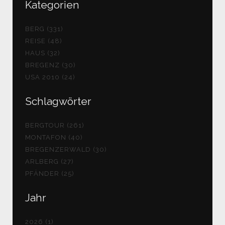
Kategorien
BERG (331)
REISE (48)
HAUS (32)
BREGENZ (30)
USA 2010 (24)
Schlagwörter
BERGTOUR (261)
MONTAFON (40)
BREGENZERWALD (30)
ARLBERG (27)
PFÄNDER (25)
Jahr
2026 (1)