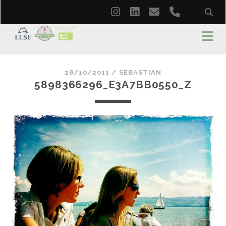
instagram
linkedin
email
phone
28/10/2011 /
SEBASTIAN
5898366296_E3A7BB0550_Z