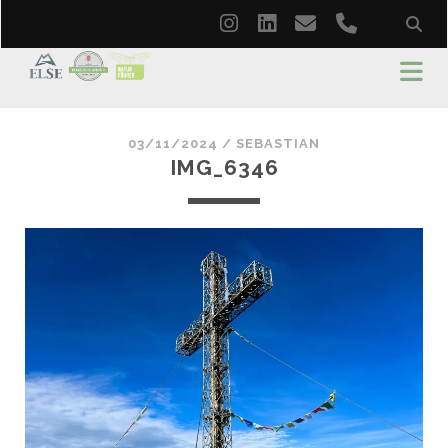
instagram
linkedin
email
phone
03/11/2024 /
SEBASTIAN
IMG_6346