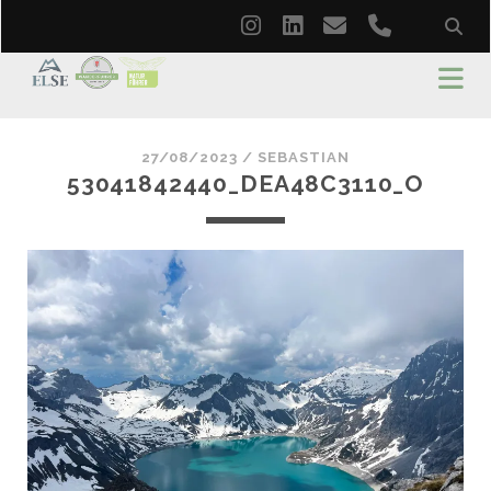
instagram
linkedin
email
phone
27/08/2023 /
SEBASTIAN
53041842440_DEA48C3110_O