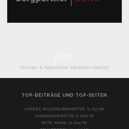
ELSE
Wander- & Naturführer Sebastian Manhart
TOP-BEITRÄGE UND TOP-SEITEN
UNTERE WILDGRUBENSPITZE (2.753 M)
FANGGEKARSPITZE (2.640 M)
ROTE WAND (2.704 M)