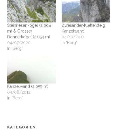
Steinriesenkogel (2.008
Zweiländer-Klettersteig
m) & Grosser
Kanzelwand
Donnerkogel (2.054 m)
04/10/2017
04/07/2020
In "Berg"
In "Berg"
Kanzelwand (2.059 m)
04/08/2012
In "Berg"
KATEGORIEN