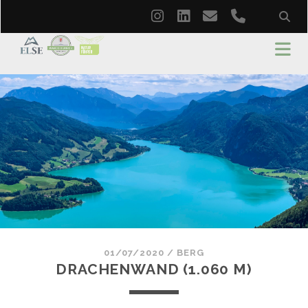
instagram
linkedin
email
phone
01/07/2020
/
BERG
DRACHENWAND (1.060 M)