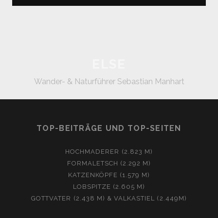
ELSE
Wander- & Naturführer Sebastian Manhart
TOP-BEITRÄGE UND TOP-SEITEN
HOCHMADERER (2.823 M)
FORMALETSCH (2.292 M)
KATZENKÖPFE (1.579 M)
LOBSPITZE (2.605 M)
GOTTVATER (2.438 M) & VALKASTIEL (2.449M)