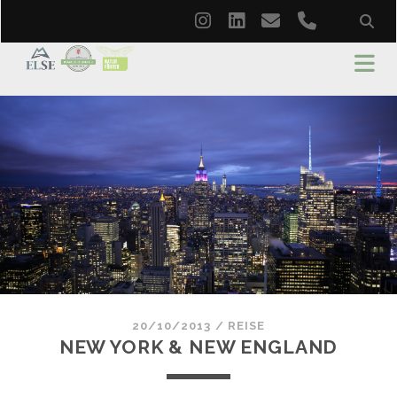
instagram
linkedin
email
phone
20/10/2013
/
REISE
NEW YORK & NEW ENGLAND