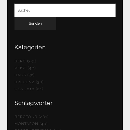
Suchen
nach:
Kategorien
BERG (331)
REISE (48)
HAUS (32)
BREGENZ (30)
USA 2010 (24)
Schlagwörter
BERGTOUR (261)
MONTAFON (40)