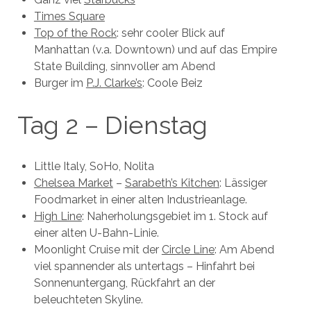
Times Square
Top of the Rock
: sehr cooler Blick auf
Manhattan (v.a. Downtown) und auf das Empire
State Building, sinnvoller am Abend
Burger im
P.J. Clarke’s
: Coole Beiz
Tag 2 – Dienstag
Little Italy, SoHo, Nolita
Chelsea Market
–
Sarabeth’s Kitchen
: Lässiger
Foodmarket in einer alten Industrieanlage.
High Line
: Naherholungsgebiet im 1. Stock auf
einer alten U-Bahn-Linie.
Moonlight Cruise mit der
Circle Line
: Am Abend
viel spannender als untertags – Hinfahrt bei
Sonnenuntergang, Rückfahrt an der
beleuchteten Skyline.