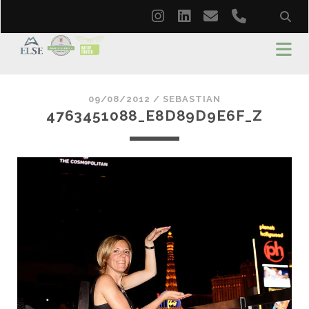
instagram
linkedin
email
phone
09/08/2012 /
SEBASTIAN
4763451088_E8D89D9E6F_Z