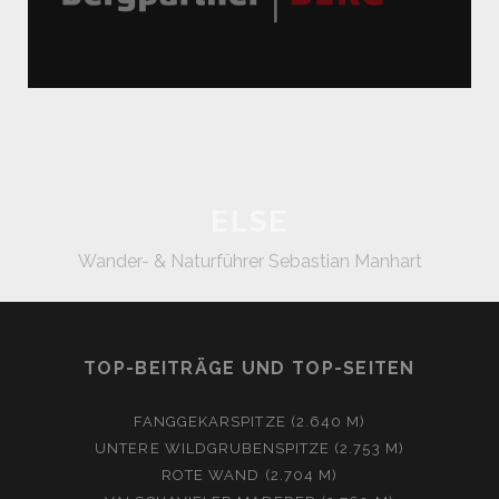
ELSE
Wander- & Naturführer Sebastian Manhart
TOP-BEITRÄGE UND TOP-SEITEN
FANGGEKARSPITZE (2.640 M)
UNTERE WILDGRUBENSPITZE (2.753 M)
ROTE WAND (2.704 M)