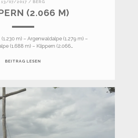
13/07/2017
/
BERG
PERN (2.066 M)
(1.230 m) – Argenwaldalpe (1.279 m) –
alpe (1.688 m) – Klippern (2.066…
KLIPPERN
BEITRAG LESEN
(2.066
M)