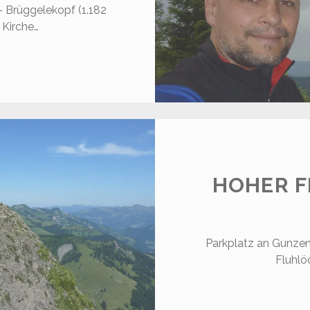
 Brüggelekopf (1.182
 Kirche…
RÜGGELEKOPF
.182
)
HOHER F
Parkplatz an Gunzena
Fluhlö