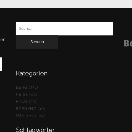
Suchen
nach:
gen
Kategorien
BERG (331)
REISE (48)
HAUS (32)
BREGENZ (30)
USA 2010 (24)
Schlagwörter