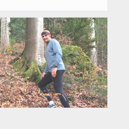
(2.004
M)