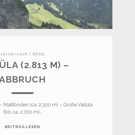
16/06/2018
/
BERG
ÜLA (2.813 M) –
ABBRUCH
– Maißboden (ca. 2.300 m) – Große Vallüla
(bis ca. 2.700 m)…
VALLÜLA
BEITRAG LESEN
(2.813