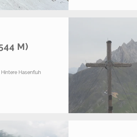
544 M)
– Hintere Hasenfluh
…
ASENFLUH
.544
)