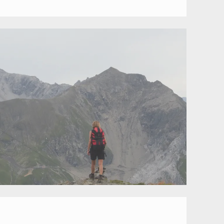
M)
–
ABBRUCH