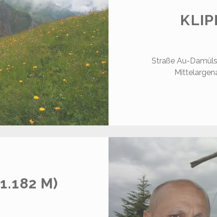
KLIP
Straße Au-Damüls 
Mittelargen
.182 M)