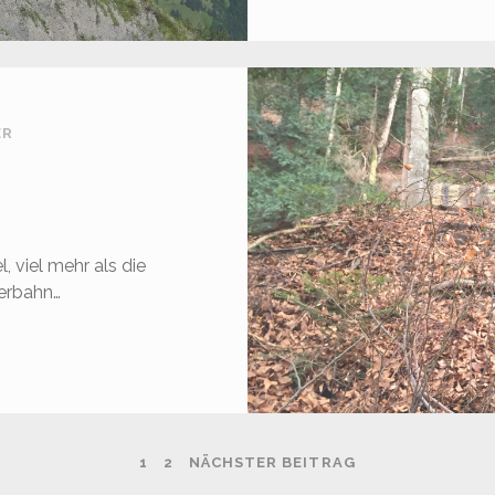
ER
, viel mehr als die
derbahn…
FÄNDER
G
1
2
NÄCHSTER BEITRAG