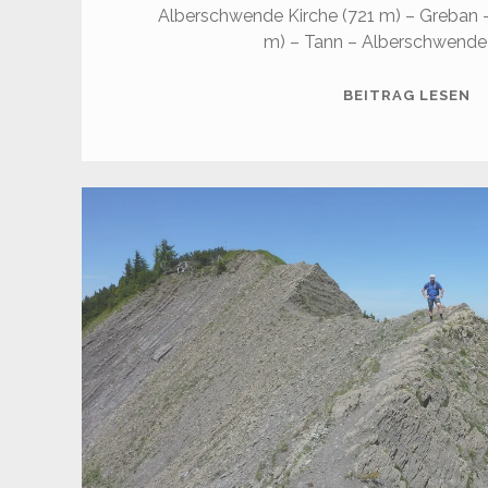
Alberschwende Kirche (721 m) – Greban –
m) – Tann – Alberschwende
B
BEITRAG LESEN
(1
M