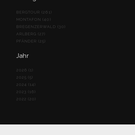
BERGTOUR (261)
MONTAFON (40)
BREGENZERWALD (30)
ARLBERG (27)
PFÄNDER (25)
Jahr
2026 (1)
2025 (5)
2024 (14)
2023 (16)
2022 (20)