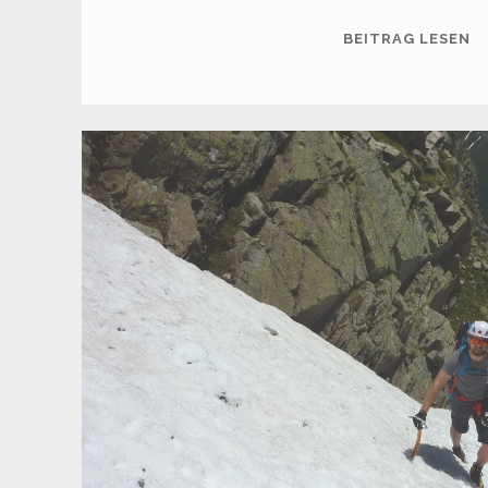
H
BEITRAG LESEN
K
(1
M