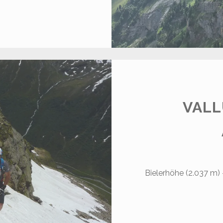
OHER
ASTEN
.794
)
VALL
Bielerhöhe (2.037 m) 