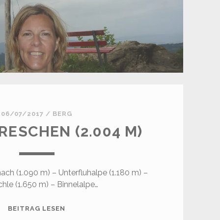
06/07/2017
/
BERG
RESCHEN (2.004 M)
ch (1.090 m) – Unterfluhalpe (1.180 m) –
chle (1.650 m) – Binnelalpe…
HOHER
BEITRAG LESEN
FRESCHEN