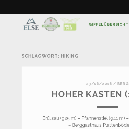
GIPFELÜBERSICHT
SCHLAGWORT:
HIKING
23/06/2018
/
BERG
HOHER KASTEN (1
Brülisau (925 m) – Pfannenstiel (941 m) –
– Berggasthaus Plattenbödel