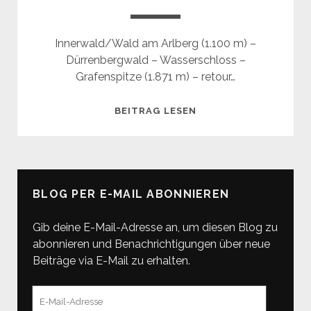
Innerwald/Wald am Arlberg (1.100 m) –
Dürrenbergwald – Wasserschloss –
Grafenspitze (1.871 m) – retour…
GRAFENSPITZE
BEITRAG LESEN
(1.871
M)
BLOG PER E-MAIL ABONNIEREN
Gib deine E-Mail-Adresse an, um diesen Blog zu
abonnieren und Benachrichtigungen über neue
Beiträge via E-Mail zu erhalten.
E-
Mail-