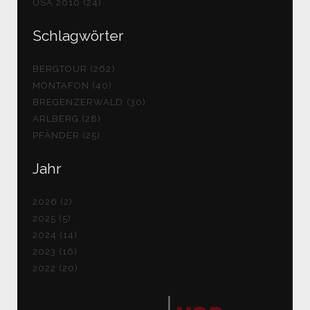
USA 2010 (24)
Schlagwörter
BERGTOUR (262)
MONTAFON (40)
BREGENZERWALD (30)
ARLBERG (28)
PFÄNDER (25)
Jahr
2026 (2)
2025 (5)
2024 (14)
2023 (16)
2022 (20)