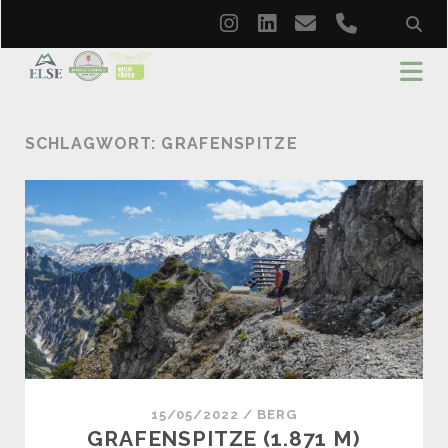
instagram
linkedin
email
phone
SCHLAGWORT:
GRAFENSPITZE
15/05/2022
/
BERG
GRAFENSPITZE (1.871 M)