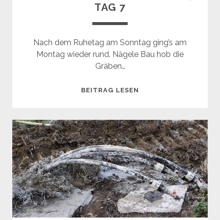
TAG 7
Nach dem Ruhetag am Sonntag ging’s am
Montag wieder rund. Nägele Bau hob die
Gräben…
SANIERUNG
BEITRAG LESEN
DACH
&
HEIZUNG,
TAG
7