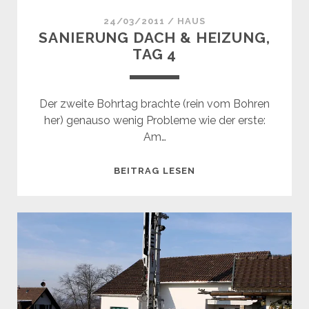
24/03/2011
/
HAUS
SANIERUNG DACH & HEIZUNG,
TAG 4
Der zweite Bohrtag brachte (rein vom Bohren
her) genauso wenig Probleme wie der erste:
Am…
SANIERUNG
BEITRAG LESEN
DACH
&
HEIZUNG,
TAG
4