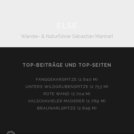
ELSE
Wander- & Naturführer Sebastian Manhart
TOP-BEITRÄGE UND TOP-SEITEN
FANGGEKARSPITZE (2.640 M)
UNTERE WILDGRUBENSPITZE (2.753 M)
ROTE WAND (2.704 M)
VALSCHAVIELER MADERER (2.769 M)
BRAUNARLSPITZE (2.649 M)