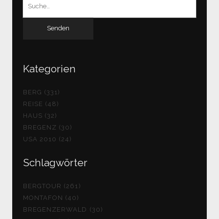
Suchen
nach:
Kategorien
BERG (331)
REISE (48)
HAUS (32)
BREGENZ (30)
USA 2010 (24)
Schlagwörter
BERGTOUR (261)
MONTAFON (40)
BREGENZERWALD (30)