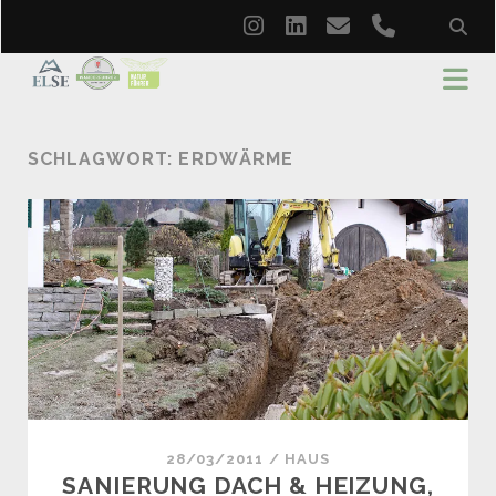
instagram
linkedin
email
phone
SCHLAGWORT:
ERDWÄRME
28/03/2011
/
HAUS
SANIERUNG DACH & HEIZUNG,