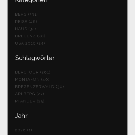
BERG (331)
REISE (48)
HAUS (32)
BREGENZ (30)
USA 2010 (24)
Schlagwörter
BERGTOUR (261)
MONTAFON (40)
BREGENZERWALD (30)
ARLBERG (27)
PFÄNDER (25)
Jahr
2026 (1)