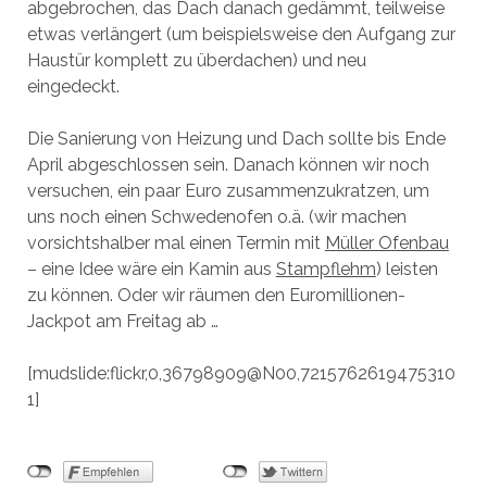
abgebrochen, das Dach danach gedämmt, teilweise
etwas verlängert (um beispielsweise den Aufgang zur
Haustür komplett zu überdachen) und neu
eingedeckt.
Die Sanierung von Heizung und Dach sollte bis Ende
April abgeschlossen sein. Danach können wir noch
versuchen, ein paar Euro zusammenzukratzen, um
uns noch einen Schwedenofen o.ä. (wir machen
vorsichtshalber mal einen Termin mit
Müller Ofenbau
– eine Idee wäre ein Kamin aus
Stampflehm
) leisten
zu können. Oder wir räumen den Euromillionen-
Jackpot am Freitag ab …
[mudslide:flickr,0,36798909@N00,7215762619475310
1]