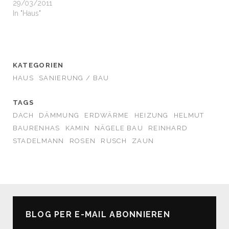
29/03/2011
In "Haus"
KATEGORIEN
HAUS
SANIERUNG / BAU
TAGS
DACH
DÄMMUNG
ERDWÄRME
HEIZUNG
HELMUT
BAURENHAS
KAMIN
NÄGELE BAU
REINHARD
STADELMANN
ROSEN
RUSCH
ZAUN
BLOG PER E-MAIL ABONNIEREN