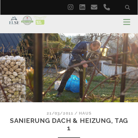
instagram
linkedin
email
phone
21/03/2011
/
HAUS
SANIERUNG DACH & HEIZUNG, TAG
1