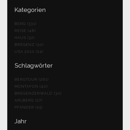
Kategorien
BERG (331)
REISE (48)
HAUS (32)
BREGENZ (30)
USA 2010 (24)
Schlagwörter
BERGTOUR (261)
MONTAFON (40)
BREGENZERWALD (30)
ARLBERG (27)
PFÄNDER (25)
Jahr