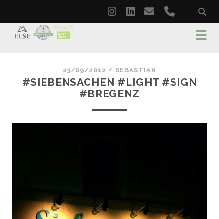
instagram
linkedin
email
phone
23/09/2012 /
SEBASTIAN
#SIEBENSACHEN #LIGHT #SIGN
#BREGENZ