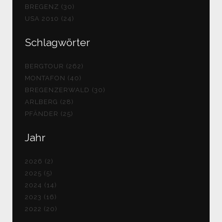
BREGENZ (30)
USA 2010 (24)
Schlagwörter
BERGTOUR (262)
MONTAFON (40)
BREGENZERWALD (30)
ARLBERG (28)
PFÄNDER (25)
Jahr
2026 (2)
2025 (5)
2024 (14)
2023 (16)
2022 (20)