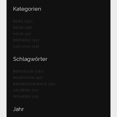
Kategorien
BERG (331)
REISE (48)
HAUS (32)
BREGENZ (30)
USA 2010 (24)
Schlagwörter
BERGTOUR (261)
MONTAFON (40)
BREGENZERWALD (30)
ARLBERG (27)
PFÄNDER (25)
Jahr