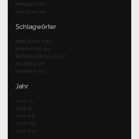
BREGENZ (30)
USA 2010 (24)
Schlagwörter
BERGTOUR (261)
MONTAFON (40)
BREGENZERWALD (30)
ARLBERG (27)
PFÄNDER (25)
Jahr
2026 (1)
2025 (5)
2024 (14)
2023 (16)
2022 (20)