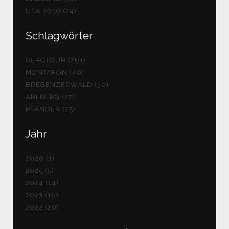
USA 2010 (24)
Schlagwörter
BERGTOUR (261)
MONTAFON (40)
BREGENZERWALD (30)
ARLBERG (27)
PFÄNDER (25)
Jahr
2026 (1)
2025 (5)
2024 (14)
2023 (16)
2022 (20)