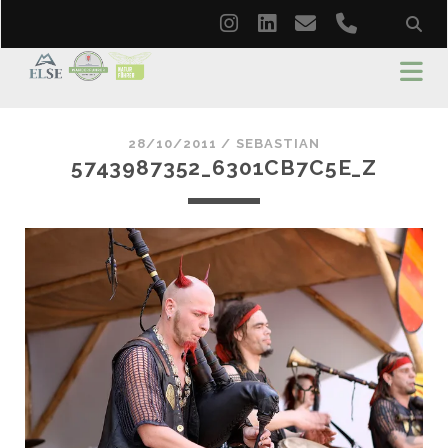
instagram
linkedin
email
phone
28/10/2011 /
SEBASTIAN
5743987352_6301CB7C5E_Z