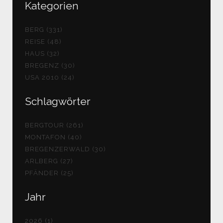
Kategorien
BERG (331)
REISE (48)
HAUS (32)
BREGENZ (30)
USA 2010 (24)
Schlagwörter
BERGTOUR (261)
MONTAFON (40)
BREGENZERWALD (30)
ARLBERG (27)
PFÄNDER (25)
Jahr
2026 (1)